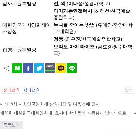
심사위원특별상
선, 의
(이다솜/성결대학교)
아마개똥인갤럭시
(신혜선/한국예술
종합학교)
대한민국대학영화제이
누나를 죽이는 방법
(유예인/중앙대학
사장상
교 대학원)
정동
(최우진/한국예술종합학교)
브라보 마이 라이프
(김효경/청주대학
집행위원특별상
교)
좋아요
0
싫어요
0
인쇄
«
제19회 대한민국영화제 상영시간 및 티켓예매 안내
제20회 대한민국대학영화제, 호서대 학생들의 자원봉사 발대식으로 힘찬 첫걸음 시작
»
목록보기