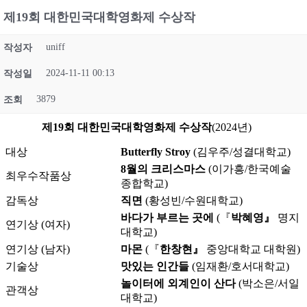
제19회 대한민국대학영화제 수상작
uniff
작성자
2024-11-11 00:13
작성일
3879
조회
제19회 대한민국대학영화제 수상작
(2024년)
대상
Butterfly Stroy
(김우주/성결대학교)
8월의 크리스마스
(이가흥/한국예술
최우수작품상
종합학교)
감독상
직면
(황성빈/수원대학교)
바다가 부르는 곳에
(『
박혜영』
명지
연기상 (여자)
대학교)
연기상 (남자)
마몬
(『
한창현』
중앙대학교 대학원)
기술상
맛있는 인간들
(임재환/호서대학교)
놀이터에 외계인이 산다
(박소은/서일
관객상
대학교)