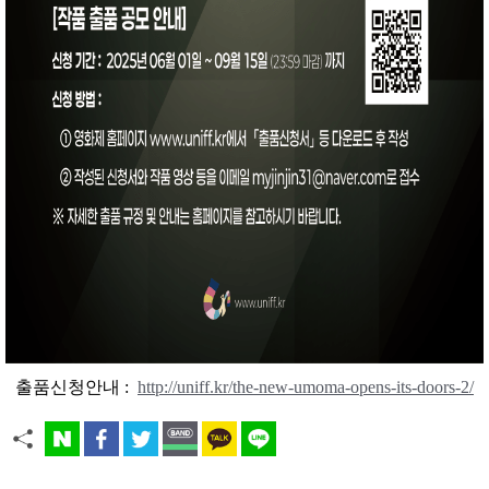
출품신청안내 :
http://uniff.kr/the-new-umoma-opens-its-doors-2/