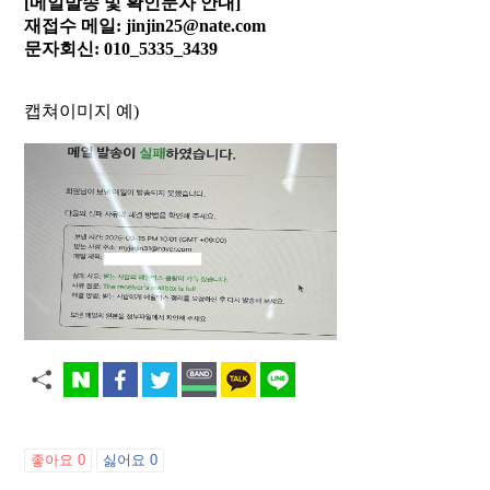
[메일발송 및 확인문자 안내]
재접수 메일: jinjin25@nate.com
문자회신: 010_5335_3439
캡쳐이미지 예)
좋아요
0
싫어요
0