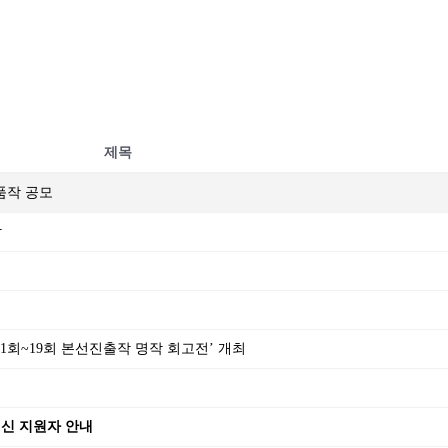
제목
출품작 공모
작
‘제1회~19회 본선진출작 명작 회고전’ 개최
되신 지원자 안내