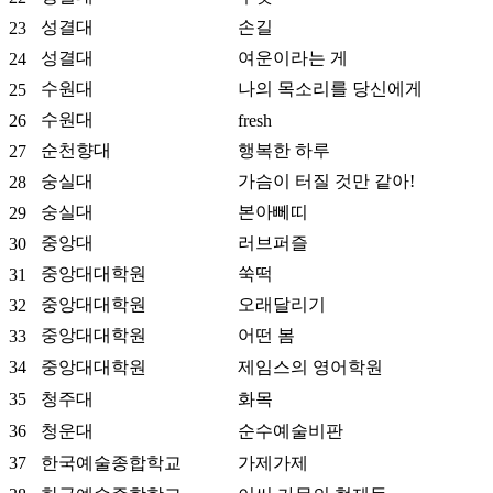
성결대
손길
23
성결대
여운이라는 게
24
수원대
나의 목소리를 당신에게
25
수원대
26
fresh
순천향대
행복한 하루
27
숭실대
가슴이 터질 것만 같아!
28
숭실대
본아뻬띠
29
중앙대
러브퍼즐
30
중앙대대학원
쑥떡
31
중앙대대학원
오래달리기
32
중앙대대학원
어떤 봄
33
34
중앙대대학원
제임스의 영어학원
35
청주대
화목
36
청운대
순수예술비판
37
한국예술종합학교
가제가제