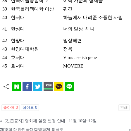
38
한국예술종합학교
이씨 가문의 형제들
39
한국폴리텍대학 아산
편견
40
한서대
하늘에서 내려준 소중한 사람
한성대
너의 일상 속 나
41
42
한양대
망상해변
43
한양대대학원
정옥
44
호서대
Virus : selish gene
45
호서대
MOVERE
좋아요
0
싫어요
0
인쇄
«
[긴급공지] 영화제 일정 변경 안내 : 11월 10일~12일
제18회 대한민국대학영화제 리플렛
»