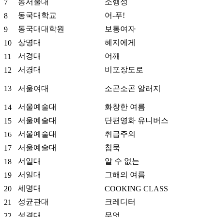
동서울대
소행성
7
동국대학교
어-푸!
8
동국대대학원
보통여자
9
상명대
혜지에게
10
서경대
어깨
11
서경대
비포장도로
12
13
서울여대
소곤소곤 알러지
서울예술대
화창한 여름
14
서울예술대
단편영화 유니버스
15
서울예술대
취급주의
16
서울예술대
침묵
17
서일대
알 수 없는
18
서일대
그해의 여름
19
세명대
20
COOKING CLASS
성균관대
크레디터
21
성결대
무엇
22