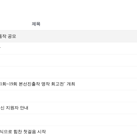
제목
출품작 공모
작
‘제1회~19회 본선진출작 명작 회고전’ 개최
되신 지원자 안내
식으로 힘찬 첫걸음 시작