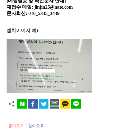
[메일발송 및 확인문자 안내]
재접수 메일: jinjin25@nate.com
문자회신: 010_5335_3439
캡쳐이미지 예)
좋아요
0
싫어요
0