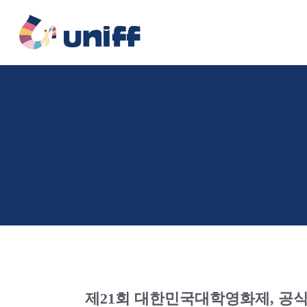
콘
텐
츠
로
건
너
뛰
기