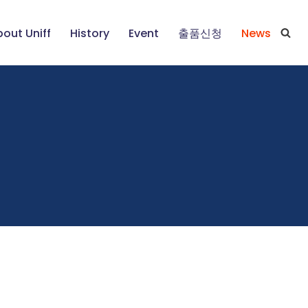
out Uniff
History
Event
출품신청
News