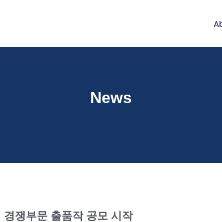
Ab
News