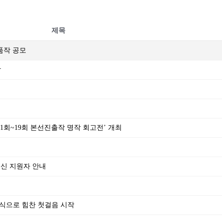
제목
출품작 공모
작
‘제1회~19회 본선진출작 명작 회고전’ 개최
되신 지원자 안내
식으로 힘찬 첫걸음 시작