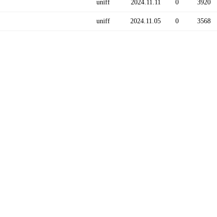
uniff
2024.11.11
0
3920
uniff
2024.11.05
0
3568