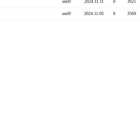
uniff
2024.11.11
0
3921
uniff
2024.11.05
0
3569