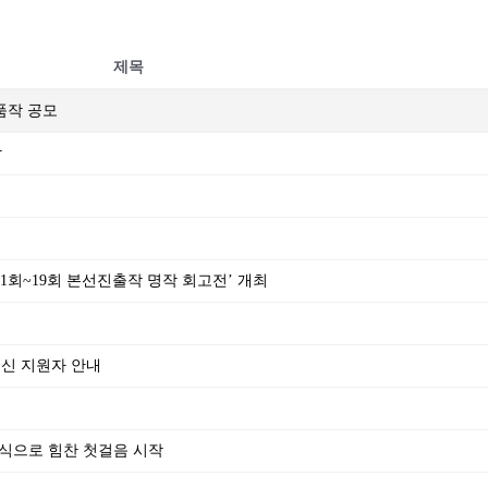
제목
출품작 공모
작
‘제1회~19회 본선진출작 명작 회고전’ 개최
되신 지원자 안내
식으로 힘찬 첫걸음 시작