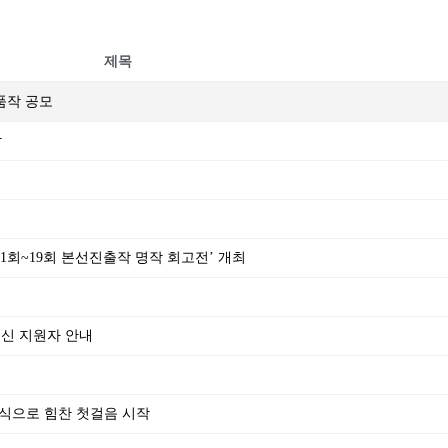
제목
출품작 공모
작
‘제1회~19회 본선진출작 명작 회고전’ 개최
되신 지원자 안내
식으로 힘찬 첫걸음 시작