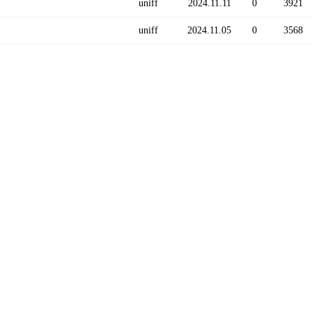
uniff
2024.11.11
0
3921
uniff
2024.11.05
0
3568