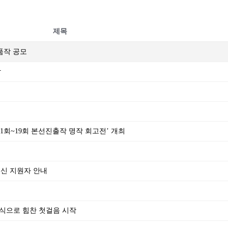
제목
출품작 공모
작
‘제1회~19회 본선진출작 명작 회고전’ 개최
되신 지원자 안내
식으로 힘찬 첫걸음 시작