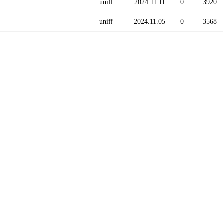
uniff
2024.11.11
0
3920
uniff
2024.11.05
0
3568