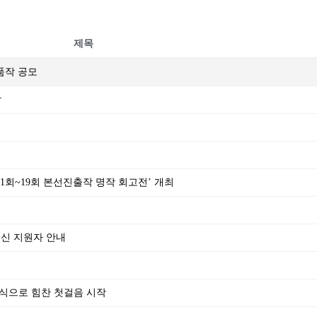
제목
출품작 공모
작
‘제1회~19회 본선진출작 명작 회고전’ 개최
되신 지원자 안내
식으로 힘찬 첫걸음 시작