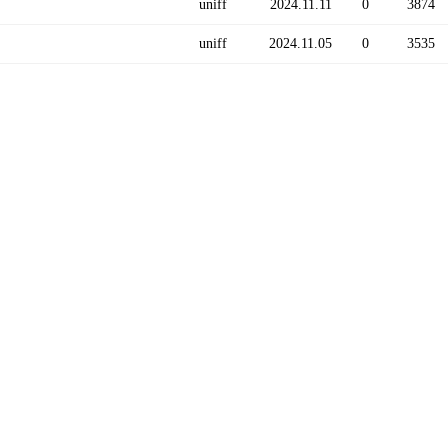
uniff
2024.11.11
0
3874
uniff
2024.11.05
0
3535