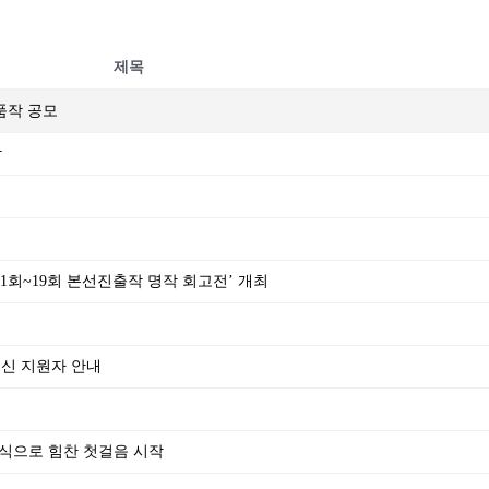
제목
출품작 공모
작
‘제1회~19회 본선진출작 명작 회고전’ 개최
되신 지원자 안내
식으로 힘찬 첫걸음 시작