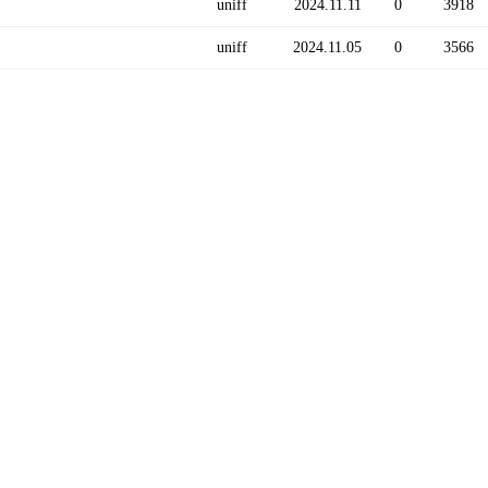
uniff
2024.11.11
0
3918
uniff
2024.11.05
0
3566