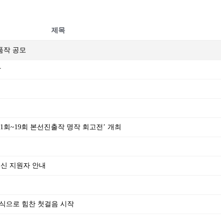
제목
출품작 공모
작
‘제1회~19회 본선진출작 명작 회고전’ 개최
되신 지원자 안내
식으로 힘찬 첫걸음 시작