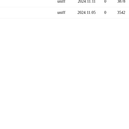
uniff
2024.11.11
0
3878
uniff
2024.11.05
0
3542