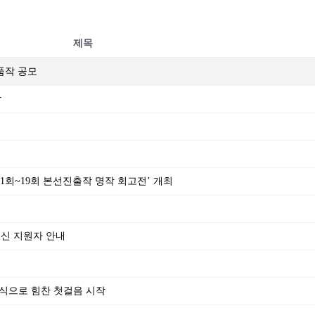
제목
출품작 공모
작
‘제1회~19회 본선진출작 명작 회고전’ 개최
되신 지원자 안내
식으로 힘찬 첫걸음 시작