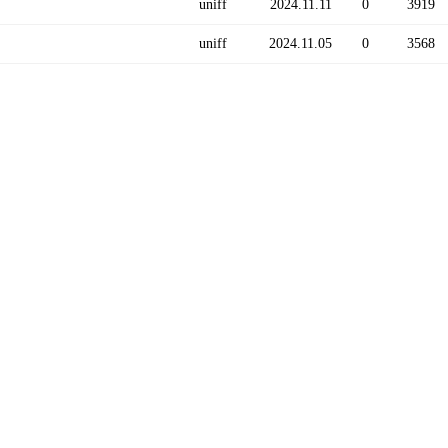
uniff
2024.11.11
0
3919
uniff
2024.11.05
0
3568