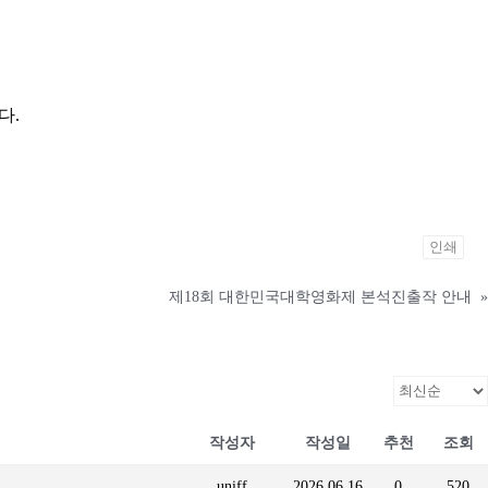
다.
인쇄
제18회 대한민국대학영화제 본석진출작 안내
»
작성자
작성일
추천
조회
uniff
2026.06.16
0
520