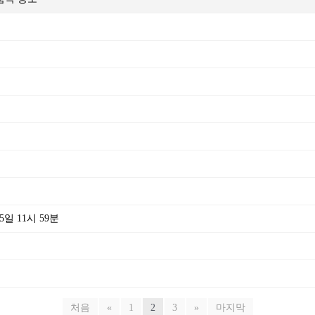
일 11시 59분
처음
«
1
2
3
»
마지막