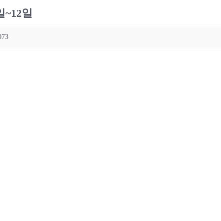
일~12일
073