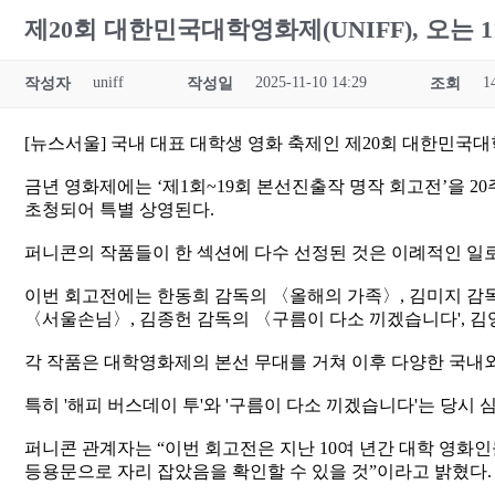
제20회 대한민국대학영화제(UNIFF), 오는 1
uniff
2025-11-10 14:29
1
작성자
작성일
조회
[뉴스서울] 국내 대표 대학생 영화 축제인 제20회 대한민국대학영
금년 영화제에는 ‘제1회~19회 본선진출작 명작 회고전’을 20
초청되어 특별 상영된다.
퍼니콘의 작품들이 한 섹션에 다수 선정된 것은 이례적인 일로
이번 회고전에는 한동희 감독의 〈올해의 가족〉, 김미지 감
〈서울손님〉, 김종헌 감독의 〈구름이 다소 끼겠습니다', 김
각 작품은 대학영화제의 본선 무대를 거쳐 이후 다양한 국내
특히 '해피 버스데이 투'와 '구름이 다소 끼겠습니다'는 당
퍼니콘 관계자는 “이번 회고전은 지난 10여 년간 대학 영화
등용문으로 자리 잡았음을 확인할 수 있을 것”이라고 밝혔다.