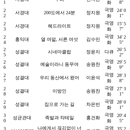
1
8"
화
극영
2
24' 0
서경대
200도에서 24분
정지원
2
1"
화
극영
2
15' 5
서경대
헤드라이트
정지원
3
7"
화
극영
2
34' 2
홍익대
열 여덟, 서른 여섯
김수민
4
5"
화
2
26' 5
성결대
시네마클럽
정윤지
다큐
5
2"
극영
2
29' 5
성결대
예술이라니 동무여
송원찬
6
9"
화
극영
2
28' 3
성결대
우리 동산에서 왔어
이윤석
7
8"
화
극영
2
27' 3
성결대
이방인
송원찬
8
1"
화
극영
2
28' 0
성결대
집으로 가는 길
차은빈
9
1"
화
극영
3
20' 4
성균관대
족발과 칵테일
홍건화
0
5"
화
나에게서 끊김없이 너
극영
3
35' 2