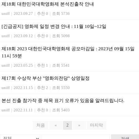
제18회 대한민국대학영화제 본석진출작 안내
uniff
|
2023.09.27
|
추천 0
|
조회 5736
[긴급공지] 영화제 일정 변경 안내 : 11월 10일~12일
uniff
|
2023.09.12
|
추천 0
|
조회 5098
제18회 2023 대한민국대학영화제 공모마감일 : 2023년 09월 15일
11시 59분
uniff
|
2023.05.25
|
추천 1
|
조회 5541
제17회 수상작 부산 "영화의전당" 상영일정
uniff
|
2022.11.15
|
추천 2
|
조회 5550
본선 진출 참가작 중 제목 표기 오류가 있음을 알려드립니다.
uniff
|
2022.11.11
|
추천 0
|
조회 5403
처음
«
2
»
마지막
검색