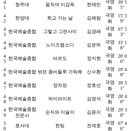
극영
4
39' 5
청주대
움직여 이감독
한재민
1
5"
화
극영
4
15' 5
한양대
학교 가는 날
김예람
2
9"
화
극영
4
07' 5
한국예술종합
그렇고 그런사이
김경래
3
3"
화
극영
4
33' 1
한국예술종합
노이즈랩소디
김운하
4
8"
화
극영
4
20' 0
한국예술종합
바르도
정지현
5
0"
화
극영
4
19' 4
한국예술종합
밖은 좀비들루 가득해
신수환
6
8"
화
극영
4
39' 5
한국예술종합
장차장
장호선
7
1"
화
극영
4
28' 4
한국예술종합
하이라이트
김영석
8
0"
화
한국예술종합
극영
4
29' 3
순자와 이슬이
김윤지
9
8"
전문사
화
극영
5
07' 4
호서대
헌팅
전계호
0
6"
화