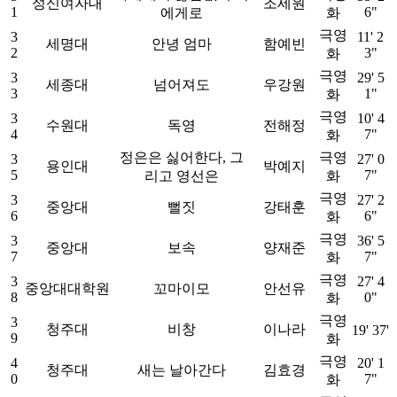
성신여자대
조세원
1
6"
에게로
화
극영
3
11' 2
세명대
안녕 엄마
함예빈
2
3"
화
극영
3
29' 5
세종대
넘어져도
우강원
3
1"
화
극영
3
10' 4
수원대
독영
전해정
4
7"
화
정은은 싫어한다, 그
극영
3
27' 0
용인대
박예지
5
7"
리고 영선은
화
극영
3
27' 2
중앙대
뻘짓
강태훈
6
6"
화
극영
3
36' 5
중앙대
보속
양재준
7
7"
화
극영
3
27' 4
중앙대대학원
꼬마이모
안선유
8
0"
화
극영
3
청주대
비창
이나라
19' 37'
9
화
극영
4
20' 1
청주대
새는 날아간다
김효경
0
7"
화