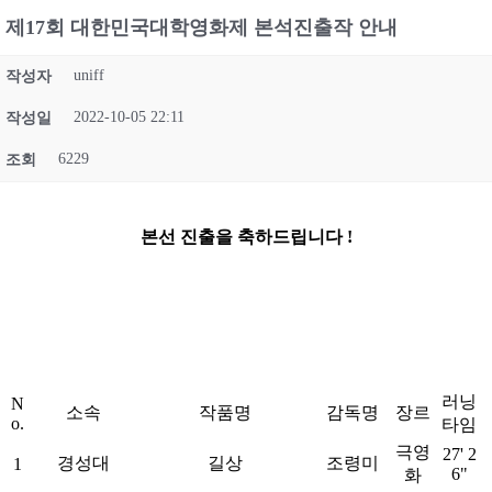
제17회 대한민국대학영화제 본석진출작 안내
uniff
작성자
2022-10-05 22:11
작성일
6229
조회
본선 진출을 축하드립니다 !
러닝
N
소속
작품명
감독명
장르
o.
타임
극영
27' 2
경성대
길상
조령미
1
6"
화