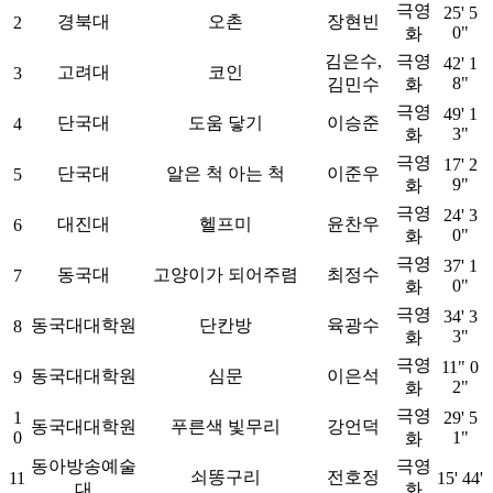
극영
25' 5
경북대
오촌
장현빈
2
0"
화
김은수,
극영
42' 1
고려대
코인
3
8"
김민수
화
극영
49' 1
단국대
도움 닿기
이승준
4
3"
화
극영
17' 2
단국대
알은 척 아는 척
이준우
5
9"
화
극영
24' 3
대진대
헬프미
윤찬우
6
0"
화
극영
37' 1
동국대
고양이가 되어주렴
최정수
7
0"
화
극영
34' 3
동국대대학원
단칸방
육광수
8
3"
화
극영
11" 0
동국대대학원
심문
이은석
9
2"
화
극영
1
29' 5
동국대대학원
푸른색 빛무리
강언덕
0
1"
화
동아방송예술
극영
쇠똥구리
전호정
11
15' 44'
대
화