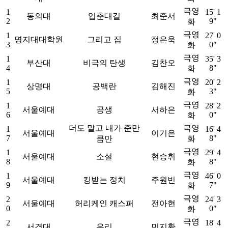
극영
1
15' 1
동의대
입춘대길
최준서
2
9"
화
극영
1
27' 0
명지대대학원
그리고 집
정은욱
3
0"
화
극영
1
35' 3
부산대
비극의 탄생
김찬오
4
8"
화
극영
1
20' 2
상명대
공백란
김해진
5
3"
화
극영
1
28' 2
서울예대
공생
서하은
6
0"
화
더도 말고 내가 준만
극영
1
16' 4
서울예대
이기은
7
8"
큼만
화
극영
1
29' 4
서울예대
소설
현승휘
8
8"
화
극영
1
46' 0
서울예대
킹받는 정치
주원빈
9
7"
화
극영
2
24' 3
서울예대
허리케인 캐스퍼
전아현
0
0"
화
극영
2
18' 4
서경대
우리
민지환