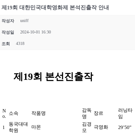
제19회 대한민국대학영화제 본석진출작 안내
uniff
작성자
2024-10-01 16:30
작성일
4318
조회
제19회 본선진출작
감독
러닝타
N
소속
작품명
장르
o.
명
임
동국대대
김경
마몬
극영화
1
29’50”
학원
모