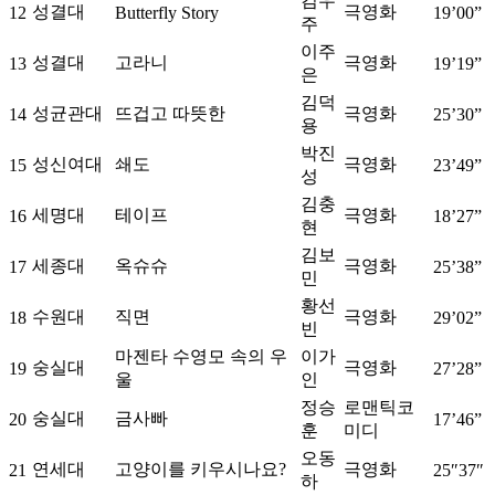
김우
성결대
극영화
12
Butterfly Story
19’00”
주
이주
성결대
고라니
극영화
13
19’19”
은
김덕
성균관대
뜨겁고 따뜻한
극영화
14
25’30”
용
박진
성신여대
쇄도
극영화
15
23’49”
성
김충
세명대
테이프
극영화
16
18’27”
현
김보
세종대
옥슈슈
극영화
17
25’38”
민
황선
수원대
직면
극영화
18
29’02”
빈
마젠타 수영모 속의 우
이가
숭실대
극영화
19
27’28”
울
인
정승
로맨틱코
숭실대
금사빠
20
17’46”
훈
미디
오동
연세대
고양이를 키우시나요?
극영화
21
25″37″
하