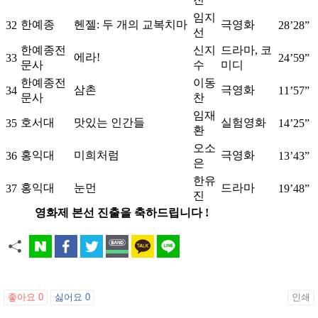
임지
한예종
헨젤: 두 개의 교복치마
극영화
32
28’28”
선
한예종전
신지
드라마, 코
에라!
33
24’59”
문사
수
미디
한예종전
이동
삼촌
극영화
34
11’57”
문사
찬
임재
호서대
맛있는 인간들
실험영화
35
14’25”
환
오소
홍익대
미희처럼
극영화
36
13’43”
은
한유
홍익대
눈먼
드라마
37
19’48”
진
영화제 본선 진출을 축하드립니다 !
좋아요
0
싫어요
0
인쇄