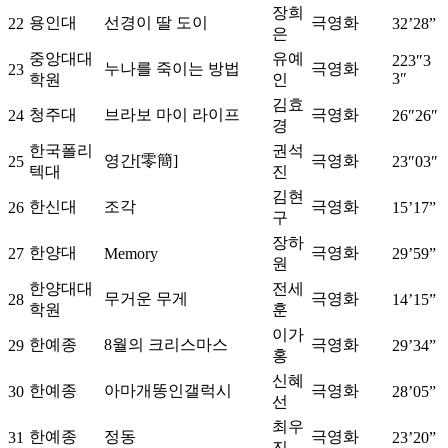
장희
용인대
선경이 딸 도이
극영화
22
32’28”
은
중앙대대
유예
223″3
누나를 죽이는 방법
극영화
23
3″
학원
인
김효
청주대
브라보 마이 라이프
극영화
24
26″26″
경
한국폴리
권석
영간[零簡]
극영화
25
23″03″
텍대
진
김현
한신대
조각
극영화
26
15’17”
구
장하
한양대
극영화
27
Memory
29’59”
원
한양대대
전세
무거운 무게
극영화
28
14’15”
학원
훈
이가
한예종
8월의 크리스마스
극영화
29
29’34”
홍
신혜
한예종
아마개똥인갤럭시
극영화
30
28’05”
선
최우
한예종
정동
극영화
31
23’20”
진