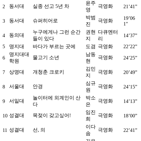
윤주
동서대
실종 선고 5년 차
극영화
2
21’41”
영
박범
19’06
동서대
슈퍼히어로
극영화
3
1″
진
누구에게나 그런 순간
권현
다큐멘터
동의대
4
14’37”
들이 있다
지
리
5
명지대
바다가 부르는 곳에
도겸
극영화
22’22”
명지대대
남동
물고기 소년
극영화
6
24’25”
학원
현
김민
상명대
개청춘 크로키
극영화
7
20’49”
지
심규
서울대
안경
극영화
8
24’15”
원
놀이터에 외계인이 산
박소
서일대
극영화
9
14’13”
다
은
임진
성결대
목젖이 갖고싶어!
극영화
10
18’00”
희
이다
성결대
선, 의
극영화
11
22’41”
솜