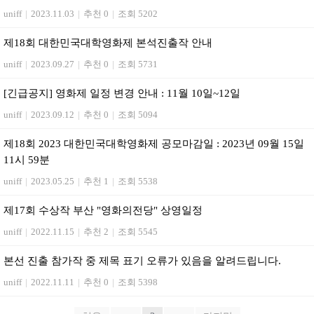
uniff
|
2023.11.03
|
추천 0
|
조회 5202
제18회 대한민국대학영화제 본석진출작 안내
uniff
|
2023.09.27
|
추천 0
|
조회 5731
[긴급공지] 영화제 일정 변경 안내 : 11월 10일~12일
uniff
|
2023.09.12
|
추천 0
|
조회 5094
제18회 2023 대한민국대학영화제 공모마감일 : 2023년 09월 15일
11시 59분
uniff
|
2023.05.25
|
추천 1
|
조회 5538
제17회 수상작 부산 "영화의전당" 상영일정
uniff
|
2022.11.15
|
추천 2
|
조회 5545
본선 진출 참가작 중 제목 표기 오류가 있음을 알려드립니다.
uniff
|
2022.11.11
|
추천 0
|
조회 5398