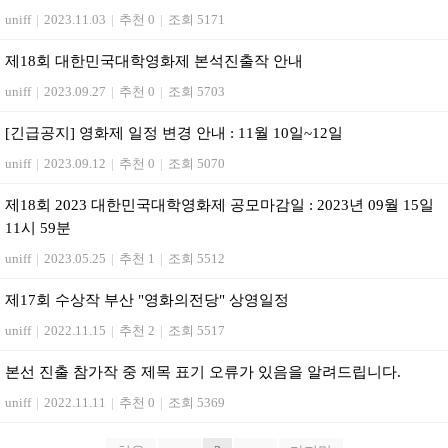
uniff
|
2023.11.03
|
추천 0
|
조회 5171
제18회 대한민국대학영화제 본석진출작 안내
uniff
|
2023.09.27
|
추천 0
|
조회 5703
[긴급공지] 영화제 일정 변경 안내 : 11월 10일~12일
uniff
|
2023.09.12
|
추천 0
|
조회 5070
제18회 2023 대한민국대학영화제 공모마감일 : 2023년 09월 15일
11시 59분
uniff
|
2023.05.25
|
추천 1
|
조회 5512
제17회 수상작 부산 "영화의전당" 상영일정
uniff
|
2022.11.15
|
추천 2
|
조회 5517
본선 진출 참가작 중 제목 표기 오류가 있음을 알려드립니다.
uniff
|
2022.11.11
|
추천 0
|
조회 5369