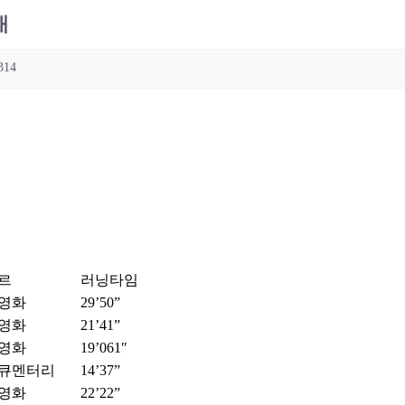
내
314
르
러닝타임
영화
29’50”
영화
21’41”
영화
19’061″
큐멘터리
14’37”
영화
22’22”