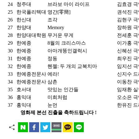
24
청주대
브라보 마이 라이프
김효경
극
25
한국폴리텍대
영간[零簡]
권석진
극
26
한신대
조각
김현구
극
27
한양대
Memory
장하원
극
28
한양대대학원
무거운 무게
전세훈
극
29
한예종
8월의 크리스마스
이가홍
극
30
한예종
아마개똥인갤럭시
신혜선
극
31
한예종
정동
최우진
극
32
한예종
헨젤: 두 개의 교복치마
임지선
극
33
한예종전문사
에라!
신지수
드
34
한예종전문사
삼촌
이동찬
극
35
호서대
맛있는 인간들
임재환
실
36
홍익대
미희처럼
오소은
극
37
홍익대
눈먼
한유진
드
영화제 본선 진출을 축하드립니다 !