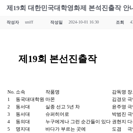
제19회 대한민국대학영화제 본석진출작 안
uniff
2024-10-01 16:30
4
작성자
작성일
조회
제19회 본선진출작
No.
소속
작품명
감독명
장
1
동국대대학원
마몬
김경모
극
2
동서대
실종 선고 5년 차
윤주영
극
3
동서대
슈퍼히어로
박범진
극
4
동의대
누구에게나 그런 순간들이 있다
권현지
다
5
명지대
바다가 부르는 곳에
도겸
극