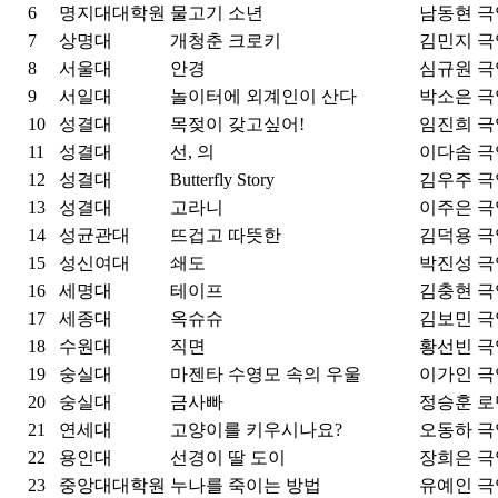
6
명지대대학원
물고기 소년
남동현
극
7
상명대
개청춘 크로키
김민지
극
8
서울대
안경
심규원
극
9
서일대
놀이터에 외계인이 산다
박소은
극
10
성결대
목젖이 갖고싶어!
임진희
극
11
성결대
선, 의
이다솜
극
12
성결대
Butterfly Story
김우주
극
13
성결대
고라니
이주은
극
14
성균관대
뜨겁고 따뜻한
김덕용
극
15
성신여대
쇄도
박진성
극
16
세명대
테이프
김충현
극
17
세종대
옥슈슈
김보민
극
18
수원대
직면
황선빈
극
19
숭실대
마젠타 수영모 속의 우울
이가인
극
20
숭실대
금사빠
정승훈
로
21
연세대
고양이를 키우시나요?
오동하
극
22
용인대
선경이 딸 도이
장희은
극
23
중앙대대학원
누나를 죽이는 방법
유예인
극