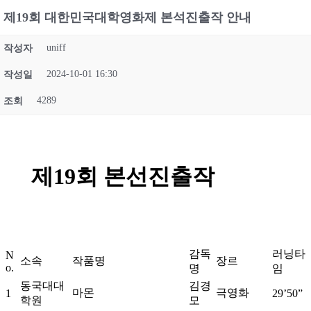
제19회 대한민국대학영화제 본석진출작 안내
uniff
작성자
2024-10-01 16:30
작성일
4289
조회
제19회 본선진출작
감독
러닝타
N
소속
작품명
장르
o.
명
임
동국대대
김경
마몬
극영화
1
29’50”
학원
모