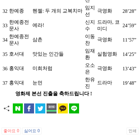
임지
한예종
헨젤: 두 개의 교복치마
극영화
32
28’28”
선
한예종전
신지
드라마, 코
에라!
33
24’59”
문사
수
미디
한예종전
이동
삼촌
극영화
34
11’57”
문사
찬
임재
호서대
맛있는 인간들
실험영화
35
14’25”
환
오소
홍익대
미희처럼
극영화
36
13’43”
은
한유
홍익대
눈먼
드라마
37
19’48”
진
영화제 본선 진출을 축하드립니다 !
좋아요
0
싫어요
0
인쇄