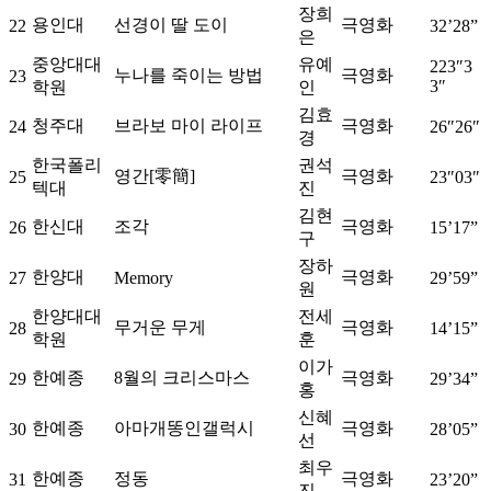
장희
용인대
선경이 딸 도이
극영화
22
32’28”
은
중앙대대
유예
223″3
누나를 죽이는 방법
극영화
23
3″
학원
인
김효
청주대
브라보 마이 라이프
극영화
24
26″26″
경
한국폴리
권석
영간[零簡]
극영화
25
23″03″
텍대
진
김현
한신대
조각
극영화
26
15’17”
구
장하
한양대
극영화
27
Memory
29’59”
원
한양대대
전세
무거운 무게
극영화
28
14’15”
학원
훈
이가
한예종
8월의 크리스마스
극영화
29
29’34”
홍
신혜
한예종
아마개똥인갤럭시
극영화
30
28’05”
선
최우
한예종
정동
극영화
31
23’20”
진