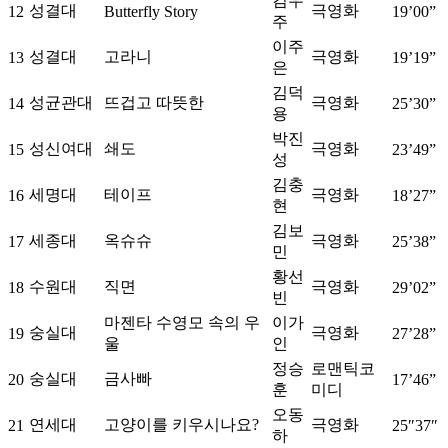
김우
성결대
극영화
12
Butterfly Story
19’00”
주
이주
성결대
고라니
극영화
13
19’19”
은
김덕
성균관대
뜨겁고 따뜻한
극영화
14
25’30”
용
박진
성신여대
쇄도
극영화
15
23’49”
성
김충
세명대
테이프
극영화
16
18’27”
현
김보
세종대
옥슈슈
극영화
17
25’38”
민
황선
수원대
직면
극영화
18
29’02”
빈
마젠타 수영모 속의 우
이가
숭실대
극영화
19
27’28”
울
인
정승
로맨틱코
숭실대
금사빠
20
17’46”
훈
미디
오동
연세대
고양이를 키우시나요?
극영화
21
25″37″
하