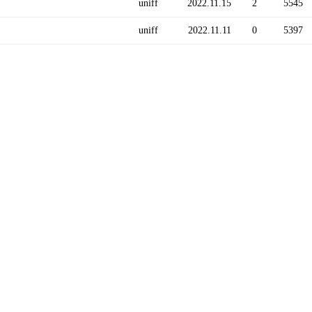
uniff
2022.11.15
2
5545
uniff
2022.11.11
0
5397