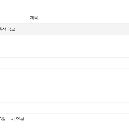
제목
출품작 공모
일 11시 59분