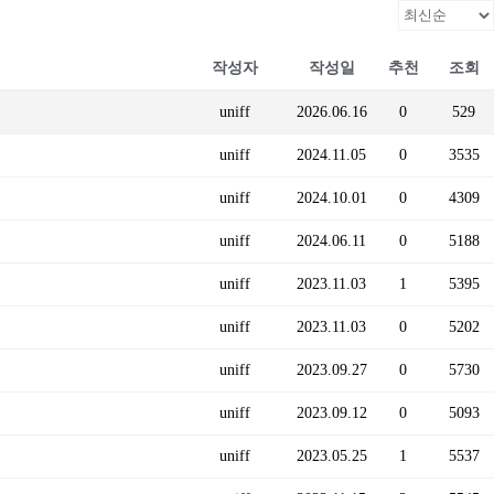
작성자
작성일
추천
조회
uniff
2026.06.16
0
529
uniff
2024.11.05
0
3535
uniff
2024.10.01
0
4309
uniff
2024.06.11
0
5188
uniff
2023.11.03
1
5395
uniff
2023.11.03
0
5202
uniff
2023.09.27
0
5730
uniff
2023.09.12
0
5093
uniff
2023.05.25
1
5537