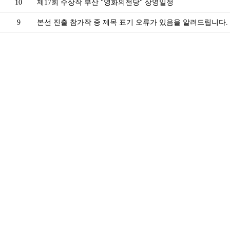
10
제17회 수상작 부산 "영화의전당" 상영일정
9
본선 진출 참가작 중 제목 표기 오류가 있음을 알려드립니다.