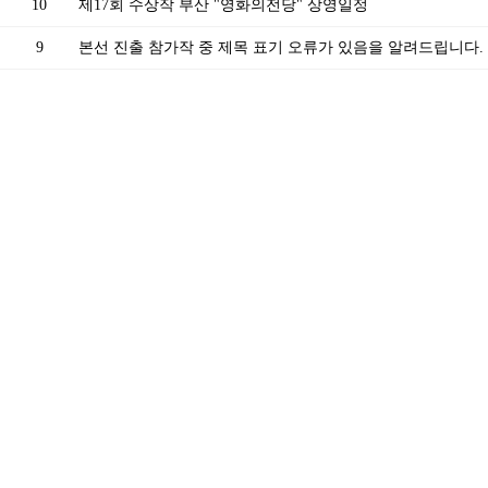
10
제17회 수상작 부산 "영화의전당" 상영일정
9
본선 진출 참가작 중 제목 표기 오류가 있음을 알려드립니다.