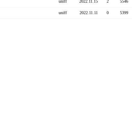
uniff
2022.11.15
2
5546
uniff
2022.11.11
0
5399