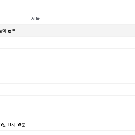
제목
출품작 공모
일 11시 59분