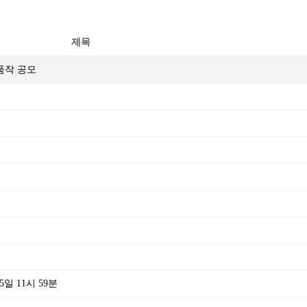
제목
출품작 공모
일 11시 59분