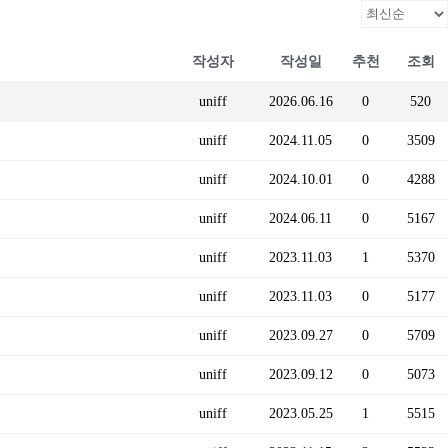
작성자
작성일
추천
조회
uniff
2026.06.16
0
520
uniff
2024.11.05
0
3509
uniff
2024.10.01
0
4288
uniff
2024.06.11
0
5167
uniff
2023.11.03
1
5370
uniff
2023.11.03
0
5177
uniff
2023.09.27
0
5709
uniff
2023.09.12
0
5073
uniff
2023.05.25
1
5515