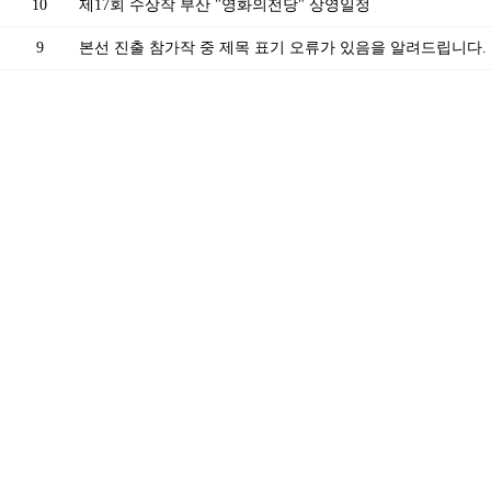
10
제17회 수상작 부산 "영화의전당" 상영일정
9
본선 진출 참가작 중 제목 표기 오류가 있음을 알려드립니다.