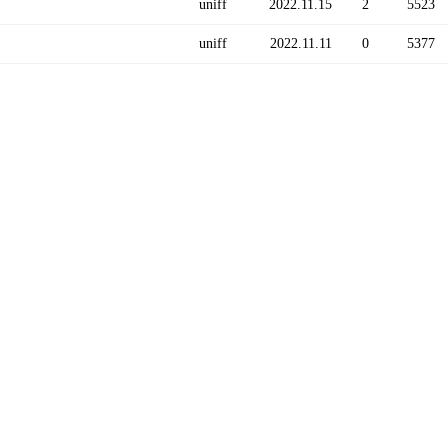
uniff
2022.11.15
2
5523
uniff
2022.11.11
0
5377