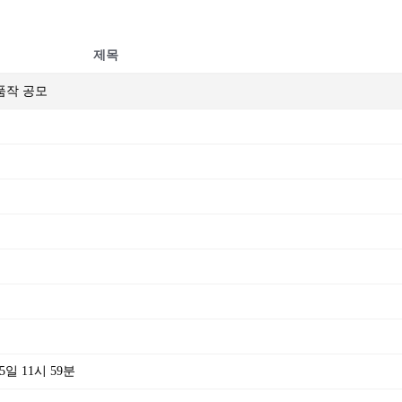
제목
출품작 공모
일 11시 59분