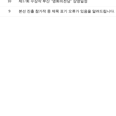
10
제17회 수상작 부산 "영화의전당" 상영일정
9
본선 진출 참가작 중 제목 표기 오류가 있음을 알려드립니다.