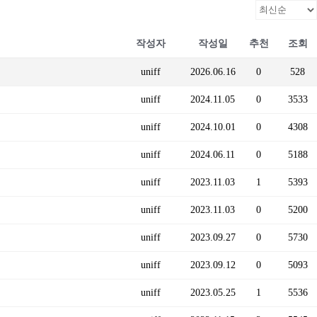
작성자
작성일
추천
조회
uniff
2026.06.16
0
528
uniff
2024.11.05
0
3533
uniff
2024.10.01
0
4308
uniff
2024.06.11
0
5188
uniff
2023.11.03
1
5393
uniff
2023.11.03
0
5200
uniff
2023.09.27
0
5730
uniff
2023.09.12
0
5093
uniff
2023.05.25
1
5536