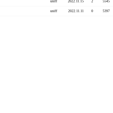
uniff
2022.11.15
2
5545
uniff
2022.11.11
0
5397