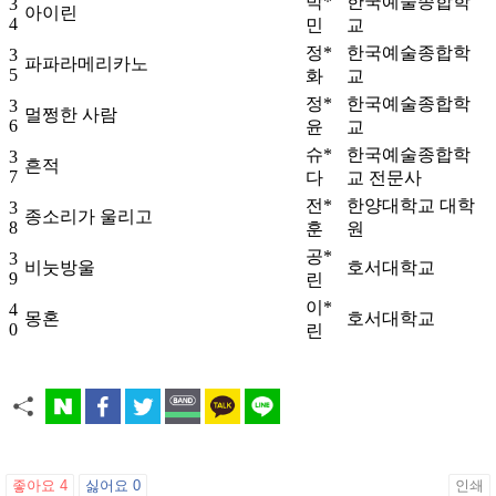
박*
한국예술종합학
3
아이린
4
민
교
정*
한국예술종합학
3
파파라메리카노
5
화
교
정*
한국예술종합학
3
멀쩡한 사람
6
윤
교
슈*
한국예술종합학
3
흔적
7
다
교 전문사
전*
한양대학교 대학
3
종소리가 울리고
8
훈
원
공*
3
비눗방울
호서대학교
9
린
이*
4
몽혼
호서대학교
0
린
좋아요
4
싫어요
0
인쇄