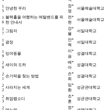
장*
1
안녕한 우리
서울예술대학교
5
영
블랙홀을 여행하는 메탈밴드를 위
전*
1
서울예술대학교
6
한 안내서
현
강*
1
그림자
서일대학교
7
율
안*
1
광장
서일대학교
8
혁
이*
1
잉여동물
성결대학교
9
솜
배*
2
새이와 도하
성결대학교
0
아
손*
2
손가락을 찾는 방법
성결대학교
1
희
임*
2
사라지는 세계
성균관대학교
2
환
조*
2
취업랩소디
성균관대학교
3
훈
정*
2
매뉴얼
세명대학교