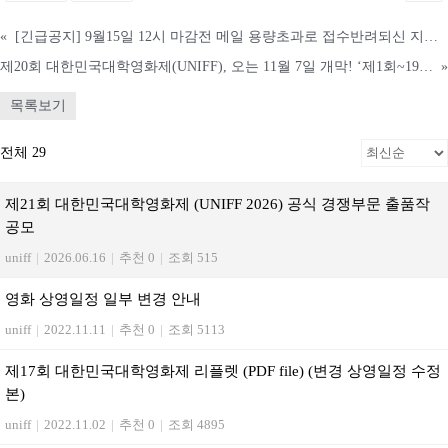
«
[긴급공지] 9월15일 12시 마감전 메일 용량초과로 접수반려되신 지원자 안내
제20회 대한민국대학영화제(UNIFF), 오는 11월 7일 개막! ‘제1회~19회 본선진출작 명작 회고전’ 개최
»
목록보기
전체 29
제21회 대한민국대학영화제 (UNIFF 2026) 공식 경쟁부문 출품작
공모
uniff
|
2026.06.16
|
추천 0
|
조회 515
영화 상영일정 일부 변경 안내
uniff
|
2022.11.11
|
추천 0
|
조회 5113
제17회 대한민국대학영화제 리플렛 (PDF file) (변경 상영일정 수정
본)
uniff
|
2022.11.02
|
추천 0
|
조회 4895