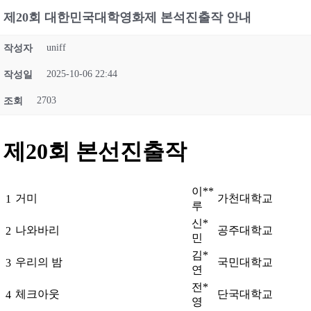
제20회 대한민국대학영화제 본석진출작 안내
uniff
작성자
2025-10-06 22:44
작성일
2703
조회
제20회 본선진출작
이**
거미
가천대학교
1
루
신*
나와바리
공주대학교
2
민
김*
우리의 밤
국민대학교
3
연
전*
체크아웃
단국대학교
4
영