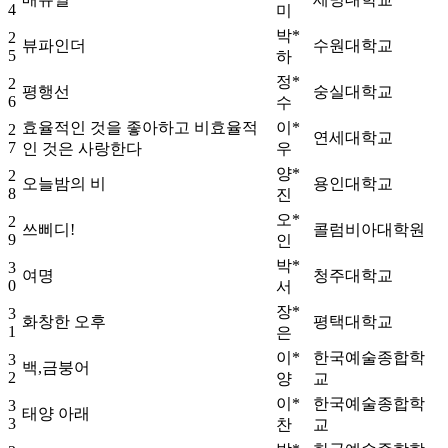
4
미
박*
2
뷰파인더
수원대학교
5
하
정*
2
평행선
숭실대학교
6
수
효율적인 것을 좋아하고 비효율적
이*
2
연세대학교
7
인 것은 사랑한다
우
양*
2
오늘밤의 비
용인대학교
8
진
오*
2
쓰삐디!
콜럼비아대학원
9
인
박*
3
여명
청주대학교
0
서
장*
3
화창한 오후
평택대학교
1
은
이*
한국예술종합학
3
백,금붕어
2
양
교
이*
한국예술종합학
3
태양 아래
3
찬
교