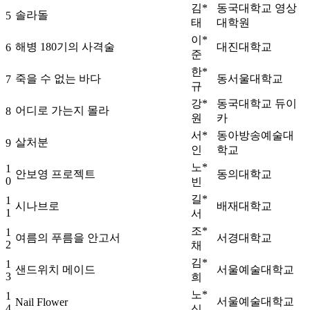
김*
동국대학교 영상
솔라돌
5
태
대학원
이*
해병 180기의 사격술
대진대학교
6
준
한*
죽을 수 없는 바다
동서울대학교
7
규
강*
동국대학교 듀이
어디로 가는지 몰라
8
원
카
서*
동아방송예술대
살처분
9
인
학교
노*
1
안보영 프로젝트
동의대학교
0
빈
길*
1
시나브로
배재대학교
1
서
조*
1
여름의 푸름을 안고서
서경대학교
2
채
김*
1
샌드위치 메이드
서울예술대학교
3
희
노*
1
서울예술대학교
Nail Flower
4
식