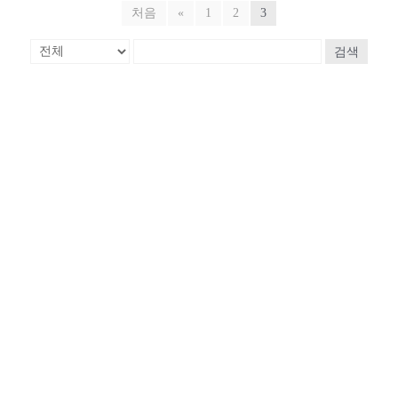
처음
«
1
2
3
검색