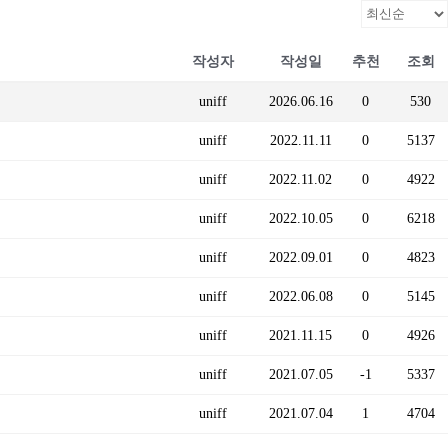
작성자
작성일
추천
조회
uniff
2026.06.16
0
530
uniff
2022.11.11
0
5137
uniff
2022.11.02
0
4922
uniff
2022.10.05
0
6218
uniff
2022.09.01
0
4823
uniff
2022.06.08
0
5145
uniff
2021.11.15
0
4926
uniff
2021.07.05
-1
5337
uniff
2021.07.04
1
4704