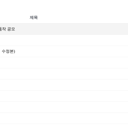
제목
출품작 공모
정 수정본)