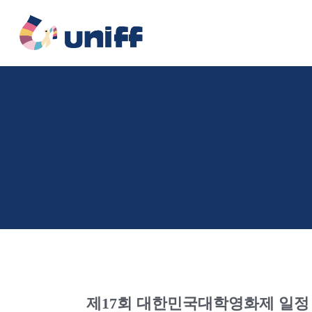
콘
텐
츠
로
건
너
뛰
기