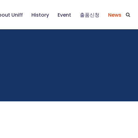
out Uniff
History
Event
출품신청
News