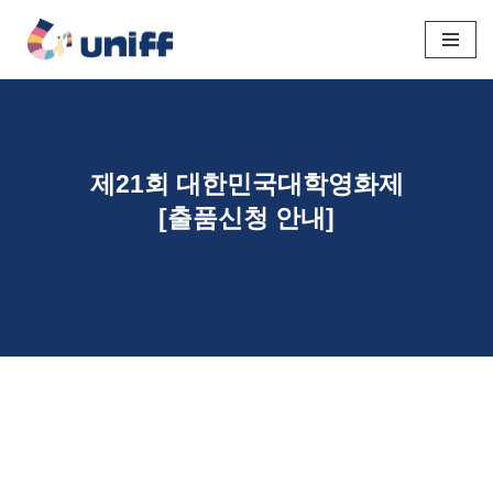
콘
텐
츠
로
건
제21회 대한민국대학영화제
너
[출품신청 안내]
뛰
기