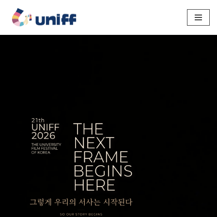
콘
텐
츠
로
건
너
뛰
기