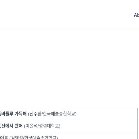
Ab
좀비들루 가득해
(신수환/한국예술종합학교)
동산에서 왔어
(이윤석/성결대학교)
라이트
(김영석/한국예술종합학교)