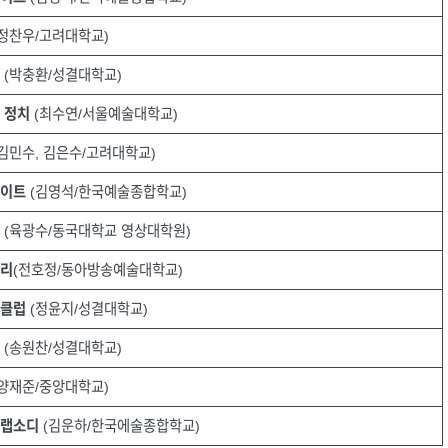
정찬우/고려대학교)
인
(박충환/성결대학교)
 정치
(최수연/서울예술대학교)
김민수, 김은수/고려대학교)
라이트
(김영석/한국예술종합학교)
방
(육광수/동국대학교 영상대학원)
구리
(전호정/동아방송예술대학교)
마클럽
(정윤지/성결대학교)
인
(송원찬/성결대학교)
양재준/중앙대학교)
즈랩소디
(김운하/한국에술종합학교)