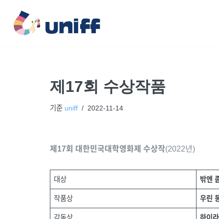
콘
텐
츠
로
건
제17회 수상작품
너
뛰
기준
uniff
2022-11-14
기
제17회 대한민국대학영화제 수상작
(2022년)
대상
밖엔 
작품상
우린 
감독상
하이