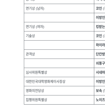
연기상 (남자)
코인
(
이방
연기상 (여자)
킹받는
기술상
코인
(
하이
관객상
단칸
쇠똥
심사위원특별상
시네
대한민국대학영화제이사장상
이방
영화의전당상
보속
(
집행위원특별상
노이