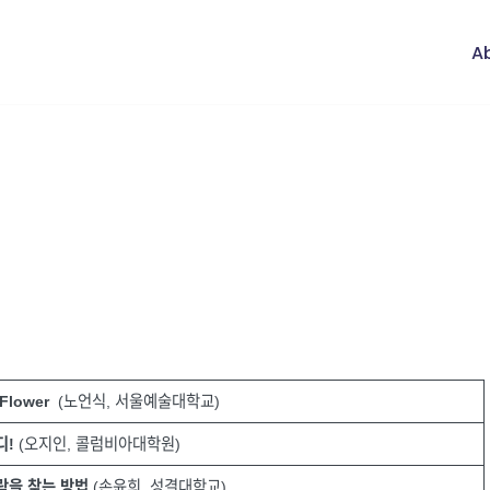
Ab
 Flower
(노언식, 서울예술대학교)
디!
(오지인, 콜럼비아대학원)
락을 찾는 방법
(손윤희, 성결대학교)