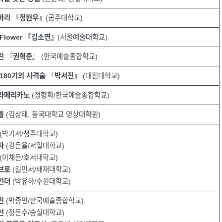
바리
『
정현우』
(공주대학교)
 Flower
『
김소연』
(서울예술대학교)
린
『
권혁준』
(한국예술종합학교)
180기의 사격술
『
박서진』
(대진대학교)
라메리카노
(정형화/한국예술종합학교)
돌
(김상태, 동국대학교 영상대학원)
(박기서/청주대학교)
자
(강은율/서일대학교)
(이채은/호서대학교)
브로
(길민서/배재대학교)
인더
(박유하/수원대학교)
린
(박종민/한국예술종합학교)
선
(정은수/숭실대학교)