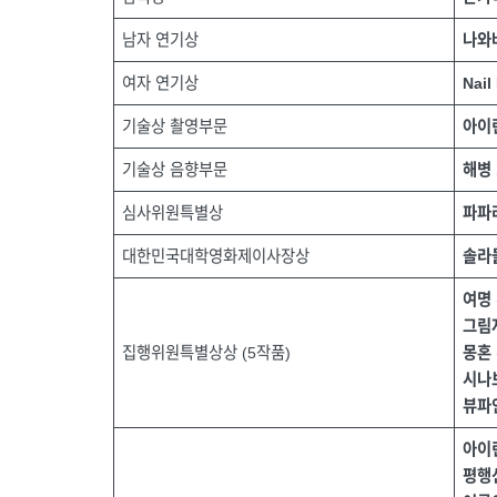
남자 연기상
나와
여자 연기상
Nail
기술상 촬영부문
아이
기술상 음향부문
해병 
심사위원특별상
파파
대한민국대학영화제이사장상
솔라
여명
그림
집행위원특별상상 (5작품)
몽혼
시나
뷰파
아이
평행