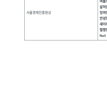
여름
살처
서울경제진흥원상
잉여
안녕
새이
멀쩡
Nail