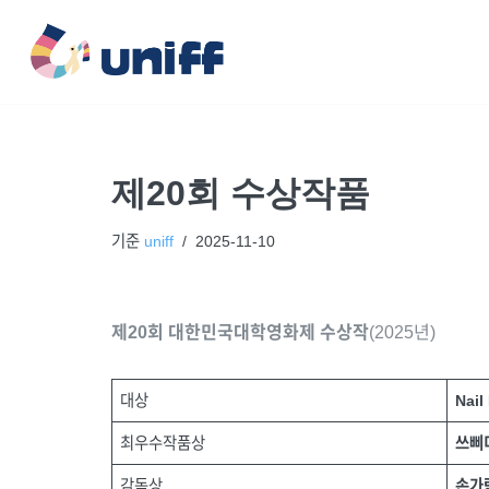
콘
텐
츠
로
건
제20회 수상작품
너
뛰
기준
uniff
2025-11-10
기
제20회 대한민국대학영화제 수상작
(2025년)
대상
Nail
최우수작품상
쓰삐
감독상
손가