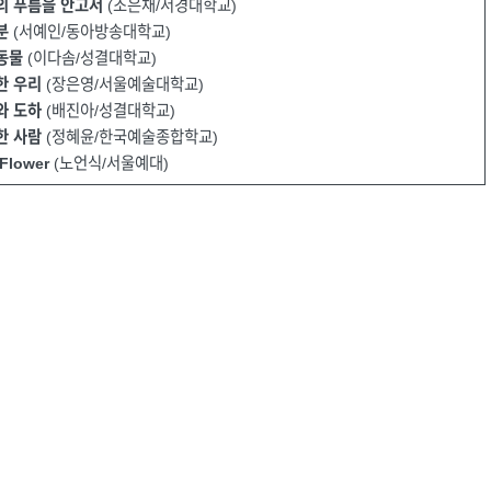
의 푸름을 안고서
(조은채/서경대학교)
분
(서예인/동아방송대학교)
동물
(이다솜/성결대학교)
한 우리
(장은영/서울예술대학교)
와 도하
(배진아/성결대학교)
한 사람
(정혜윤/한국예술종합학교)
 Flower
(노언식/서울예대)