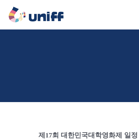
콘
텐
츠
로
건
너
뛰
기