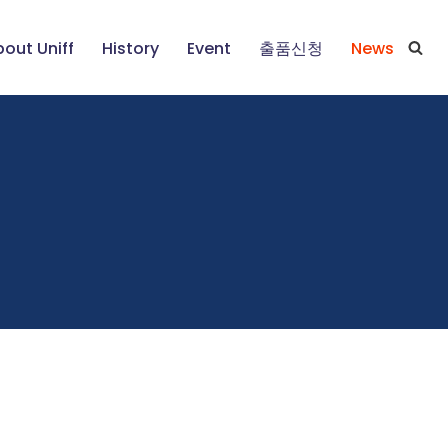
out Uniff
History
Event
출품신청
News